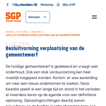
Toegankelijkheid
Toegankelijkheid
Zoeken
Webshop
Mijn SGP
Lettergrootte
Kampen
SLUITEN
HOME
ACTUEEL
NIEUWS
BESLUITVORMING VERPLAATSING VAN DE GEMEENTEWERF
1 juli 2015
Besluitvorming verplaatsing van de
gemeentewerf
De huidige gemeentewerf is gedateerd en vraagt veel
onderhoud. Ook een stuk verduurzaming kan heel
moeilijk toegepast worden. Kortom: er was aanleiding
om naar een nieuw onderkomen te zoeken. Deze
kwestie speelt al een lange tijd en stond in het verleden
al meerdere keren op de agenda voor een definitieve
oplossing. Oplossingsrichtingen daarbij waren